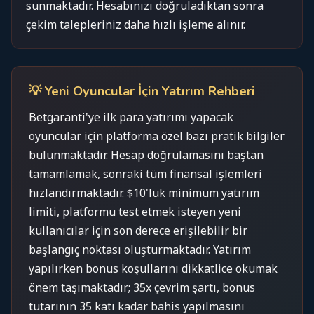
sunmaktadır. Hesabınızı doğruladıktan sonra
çekim talepleriniz daha hızlı işleme alınır.
💡 Yeni Oyuncular İçin Yatırım Rehberi
Betgaranti'ye ilk para yatırımı yapacak
oyuncular için platforma özel bazı pratik bilgiler
bulunmaktadır. Hesap doğrulamasını baştan
tamamlamak, sonraki tüm finansal işlemleri
hızlandırmaktadır. $10'luk minimum yatırım
limiti, platformu test etmek isteyen yeni
kullanıcılar için son derece erişilebilir bir
başlangıç noktası oluşturmaktadır. Yatırım
yapılırken bonus koşullarını dikkatlice okumak
önem taşımaktadır; 35x çevrim şartı, bonus
tutarının 35 katı kadar bahis yapılmasını