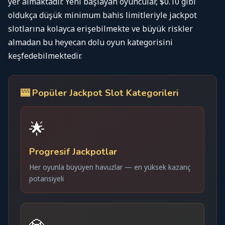
yer almaktadır. Yeni başlayan oyuncular, $0.10 gibi
oldukça düşük minimum bahis limitleriyle jackpot
slotlarına kolayca erişebilmekte ve büyük riskler
almadan bu heyecan dolu oyun kategorisini
keşfedebilmektedir.
🎰 Popüler Jackpot Slot Kategorileri
🌟
Progresif Jackpotlar
Her oyunla büyüyen havuzlar — en yüksek kazanç
potansiyeli
💎