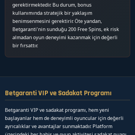
gerektirmektedir. Bu durum, bonus
kullanımında stratejik bir yaklaşım
benimsenmesini gerektirir. Öte yandan,
Betgaranti'nin sunduğu 200 Free Spins, ek risk
almadan oyun deneyimi kazanmak için değerli
bir fırsattır.
Betgaranti VIP ve Sadakat Programı
Betgaranti VIP ve sadakat programı, hem yeni
başlayanlar hem de deneyimli oyuncular için değerli
ayrıcalıklar ve avantajlar sunmaktadır. Platform
üzerindeki her bahis ve oyun aktivitesi sadakat puanı