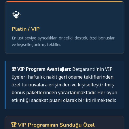
💎
Platin / VIP
En üst seviye ayrıcalıklar: öncelikli destek, özel bonuslar
ve kişiselleştirilmiş teklifler.
🎁 VIP Program Avantajları:
Betgaranti'nin VIP
üyeleri haftalık nakit geri ödeme tekliflerinden,
özel turnuvalara erişimden ve kişiselleştirilmiş
bonus paketlerinden yararlanmaktadır. Her oyun
etkinliği sadakat puanı olarak biriktirilmektedir.
🏆 VIP Programının Sunduğu Özel