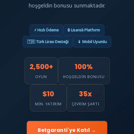
hoşgeldin bonusu sunmaktadır.
⚡ Hızlı Ödeme
🔒 Lisanslı Platform
🇹🇷 Türk Lirası Desteği
📱 Mobil Uyumlu
2,500+
100%
OYUN
HOŞGELDIN BONUSU
$10
35x
MIN. YATIRIM
ÇEVRIM ŞARTI
Betgaranti'ye Katıl →