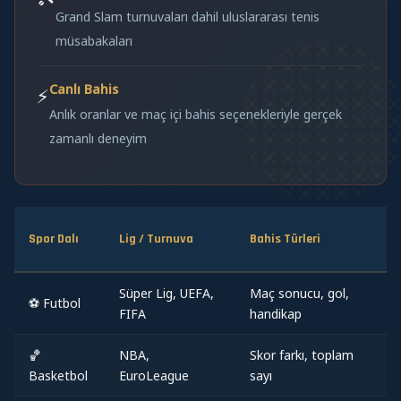
Grand Slam turnuvaları dahil uluslararası tenis
müsabakaları
Canlı Bahis
⚡
Anlık oranlar ve maç içi bahis seçenekleriyle gerçek
zamanlı deneyim
Spor Dalı
Lig / Turnuva
Bahis Türleri
Süper Lig, UEFA,
Maç sonucu, gol,
⚽ Futbol
FIFA
handikap
🏀
NBA,
Skor farkı, toplam
Basketbol
EuroLeague
sayı