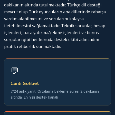
dakikanın altında tutulmaktadır. Türkçe dil desteği
mevcut olup Türk oyuncuların ana dillerinde rahatça
yardım alabilmesini ve sorularını kolayca
iletebilmesini sağlamaktadır. Teknik sorunlar, hesap
işlemleri, para yatırma/çekme işlemleri ve bonus
sorguları gibi her konuda destek ekibi adım adım
pratik rehberlik sunmaktadır.
💬
Canlı Sohbet
7/24 anlık yanıt. Ortalama bekleme süresi 2 dakikanın
altında. En hızlı destek kanalı.