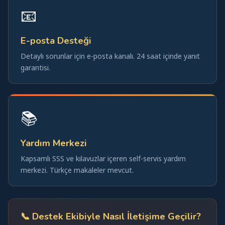
📧
E-posta Desteği
Detaylı sorunlar için e-posta kanalı. 24 saat içinde yanıt
garantisi.
📚
Yardım Merkezi
Kapsamlı SSS ve kılavuzlar içeren self-servis yardım
merkezi. Türkçe makaleler mevcut.
📞 Destek Ekibiyle Nasıl İletişime Geçilir?