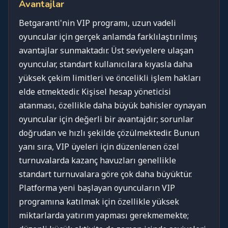
Avantajlar
Betgaranti'nin VIP programı, uzun vadeli
oyuncular için gerçek anlamda farklılaştırılmış
avantajlar sunmaktadır. Üst seviyelere ulaşan
oyuncular, standart kullanıcılara kıyasla daha
yüksek çekim limitleri ve öncelikli işlem hakları
elde etmektedir. Kişisel hesap yöneticisi
atanması, özellikle daha büyük bahisler oynayan
oyuncular için değerli bir avantajdır; sorunlar
doğrudan ve hızlı şekilde çözülmektedir. Bunun
yanı sıra, VIP üyeleri için düzenlenen özel
turnuvalarda kazanç havuzları genellikle
standart turnuvalara göre çok daha büyüktür.
Platforma yeni başlayan oyuncuların VIP
programına katılmak için özellikle yüksek
miktarlarda yatırım yapması gerekmemekte;