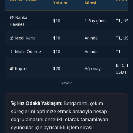
Yatırım
Süresi
💳 Banka
$10
1-3 iş günü
TL, USD
Havalesi
💰 Kredi Kartı
$10
Anında
TL, USD,
📱 Mobil Ödeme
$10
Anında
TL
BTC, ET
🔐 Kripto
$20
Ağ onayı
USDT
← kaydır →
🚀 Hız Odaklı Yaklaşım:
Betgaranti, çekim
süreçlerini optimize etmek amacıyla hesap
doğrulamasını öncelikli olarak tamamlayan
oyuncular için ayrıcalıklı işlem sırası