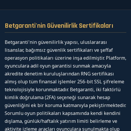
Betgaranti'nin Güvenilirlik Sertifikaları
Betgaranti'nin güvenilirlik yapısı, uluslararası
lisanslar, bağımsız güvenlik sertifikaları ve şeffaf
operasyon politikaları üzerine inşa edilmiştir. Platform,
oyunculara adil oyun garantisi sunmak amacıyla
akredite denetim kuruluşlarından RNG sertifikası
almış olup tüm finansal işlemler 256-bit SSL şifreleme
teknolojisiyle korunmaktadır. Betgaranti, iki faktörlü
kimlik doğrulama (2FA) seçeneği sunarak hesap
güvenliğini ek bir koruma katmanıyla pekiştirmektedir.
Sorumlu oyun politikaları kapsamında kendi kendini
dışlama, günlük/haftalık yatırım limiti belirleme ve
aktivite izleme araçları oyunculara sunulmakta olup