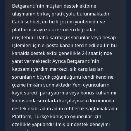
Betgaranti'nin müşteri destek ekibine
ulaşmanın birkaç pratik yolu bulunmaktadır.
Canlı sohbet, en hızlı çözüm yöntemidir ve
platform arayüzü üzerinden doğrudan
erişilebilir. Daha karmaşık sorunlar veya hesap
işlemleri için e-posta kanalı tercih edilebilir; bu
kanalda destek ekibi genellikle 24 saat içinde
yanıt vermektedir. Ayrıca Betgaranti'nin
kapsamlı yardım merkezi, sık karşılaşılan
sorunların büyük çoğunluğunu kendi kendine
çözme imkânı sunmaktadır. Yeni oyuncuların
kayıt süreci, para yatırma veya bonus kullanımı
konusunda sorularla karşılaşması durumunda
destek ekibi adım adım rehberlik sağlamaktadır.
Platform, Türkçe konuşan oyuncular için
özellikle yapılandırılmış bir destek deneyimi