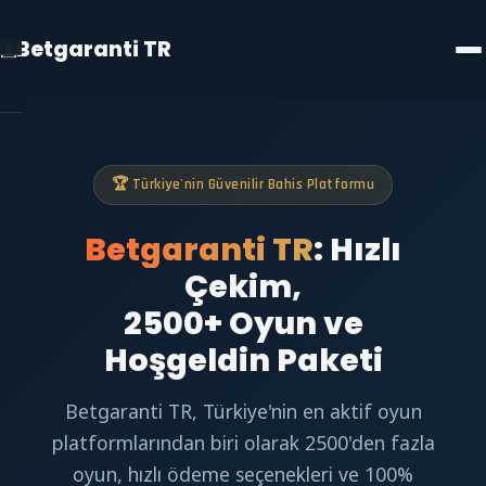
🃏
Betgaranti TR
🏆 Türkiye'nin Güvenilir Bahis Platformu
Betgaranti TR
: Hızlı
Çekim,
2500+ Oyun ve
Hoşgeldin Paketi
Betgaranti TR, Türkiye'nin en aktif oyun
platformlarından biri olarak 2500'den fazla
oyun, hızlı ödeme seçenekleri ve 100%